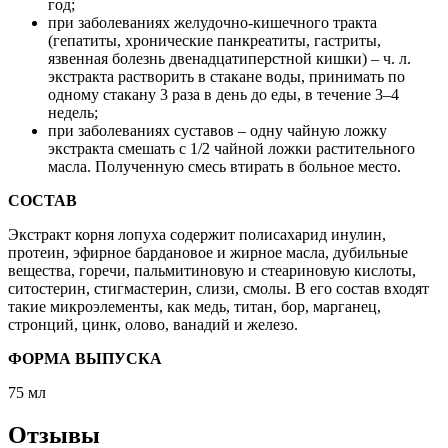
год;
при заболеваниях желудочно­-кишечного тракта
(гепатиты, хронические панкреатиты, гастриты,
язвенная болезнь двенадцатиперстной кишки) – ч. л.
экстракта растворить в стакане воды, принимать по
одному стакану 3 раза в день до еды, в течение 3–4
недель;
при заболеваниях суставов – одну чайную ложку
экстракта смешать с 1/2 чайной ложки растительного
масла. Полученную смесь втирать в больное место.
СОСТАВ
Экстракт корня лопуха содержит полисахарид инулин,
протеин, эфирное бардановое и жирное масла, дубильные
вещества, горечи, пальмитиновую и стеариновую кислоты,
ситостерин, стигмастерин, слизи, смолы. В его состав входят
такие микроэлементы, как медь, титан, бор, марганец,
стронций, цинк, олово, ванадий и железо.
ФОРМА ВЫПУСКА
75 мл
Отзывы