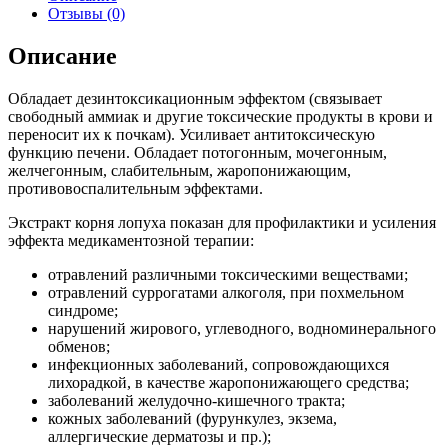
Отзывы (0)
Описание
Обладает дезинтоксикационным эффектом (связывает
свободный аммиак и другие токсические продукты в крови и
переносит их к почкам). Усиливает антитоксическую
функцию печени. Обладает потогонным, мочегонным,
желчегонным, слабительным, жаропонижающим,
противовоспалительным эффектами.
Экстракт корня лопуха показан для профилактики и усиления
эффекта медикаментозной терапии:
отравлений различными токсическими веществами;
отравлений суррогатами алкоголя, при похмельном
синдроме;
нарушений жирового, углеводного, водно­минерального
обменов;
инфекционных заболеваний, сопровождающихся
лихорадкой, в качестве жаропонижающего средства;
заболеваний желудочно-­кишечного тракта;
кожных заболеваний (фурункулез, экзема,
аллергические дерматозы и пр.);