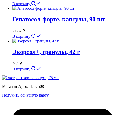
В корзину
Гепатосол-форте, капсулы, 90 шт
2 082
₽
В корзину
Экорсол+, гранулы, 42 г
405
₽
В корзину
Магазин Арго: ID575081
Получить бонусную карту