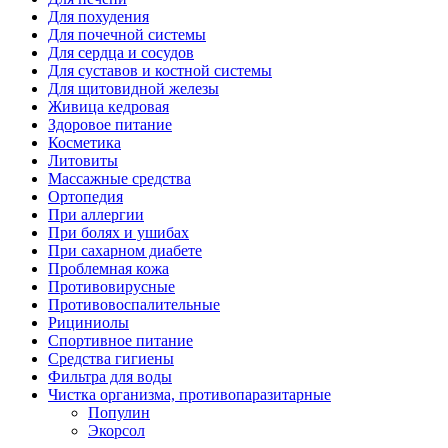
Для похудения
Для почечной системы
Для сердца и сосудов
Для суставов и костной системы
Для щитовидной железы
Живица кедровая
Здоровое питание
Косметика
Литовиты
Массажные средства
Ортопедия
При аллергии
При болях и ушибах
При сахарном диабете
Проблемная кожа
Противовирусные
Противовоспалительные
Рициниолы
Спортивное питание
Средства гигиены
Фильтра для воды
Чистка организма, противопаразитарные
Популин
Экорсол