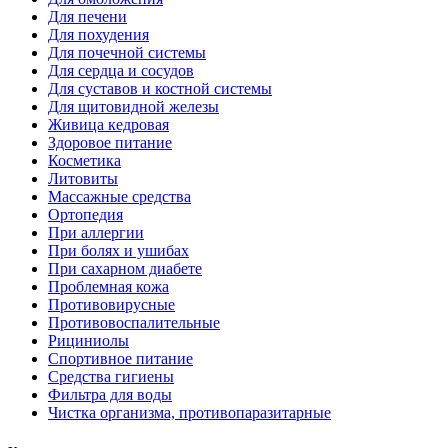
Для печени
Для похудения
Для почечной системы
Для сердца и сосудов
Для суставов и костной системы
Для щитовидной железы
Живица кедровая
Здоровое питание
Косметика
Литовиты
Массажные средства
Ортопедия
При аллергии
При болях и ушибах
При сахарном диабете
Проблемная кожа
Противовирусные
Противовоспалительные
Рициниолы
Спортивное питание
Средства гигиены
Фильтра для воды
Чистка организма, противопаразитарные