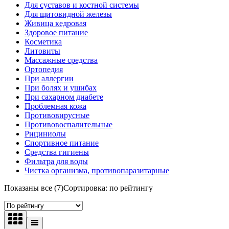
Для суставов и костной системы
Для щитовидной железы
Живица кедровая
Здоровое питание
Косметика
Литовиты
Массажные средства
Ортопедия
При аллергии
При болях и ушибах
При сахарном диабете
Проблемная кожа
Противовирусные
Противовоспалительные
Рициниолы
Спортивное питание
Средства гигиены
Фильтра для воды
Чистка организма, противопаразитарные
Показаны все (7)
Сортировка: по рейтингу