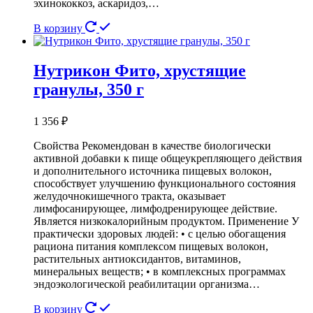
эхинококкоз, аскаридоз,…
В корзину
Нутрикон Фито, хрустящие
гранулы, 350 г
1 356
₽
Свойства Рекомендован в качестве биологически
активной добавки к пище общеукрепляющего действия
и дополнительного источника пищевых волокон,
способствует улучшению функционального состояния
желудочно­кишечного тракта, оказывает
лимфосанирующее, лимфодренирующее действие.
Является низкокалорийным продуктом. Применение У
практически здоровых людей: • с целью обогащения
рациона питания комплексом пищевых волокон,
растительных антиоксидантов, витаминов,
минеральных веществ; • в комплексных программах
эндоэкологической реабилитации организма…
В корзину