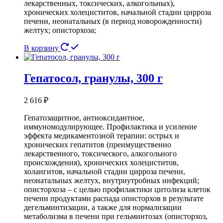
лекарственных, токсических, алкогольных),
хронических холециститов, начальной стадии цирроза
печени, неонатальных (в период новорожденности)
желтух; описторхоза;
В корзину
Гепатосол, гранулы, 300 г
2 616
₽
Гепатозащитное, антиоксидантное,
иммуномодулирующее. Профилактика и усиление
эффекта медикаментозной терапии: острых и
хронических гепатитов (преимущественно
лекарственного, токсического, алкогольного
происхождения), хронических холециститов,
холангитов, начальной стадии цирроза печени,
неонатальных желтух, внутриутробных инфекций;
описторхоза – с целью профилактики цитолиза клеток
печени продуктами распада описторхов в результате
дегельминтизации, а также для нормализации
метаболизма в печени при гельминтозах (описторхоз,