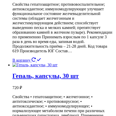
Свойства гепатозащитное; противовоспалительное;
антиоксидантное; иммуномодулирующее улучшает
функциональное состояние желчевыделительной
системы (обладает желчегонным и
желчестимулирующим действием; способствует
выведению песка и мелких камней; препятствует
образованию камней в желчном пузыре). Рекомендации
по применению Принимать взрослым по 1 капсуле 3
раза в день во время еды, запивая водой.
Продолжительность приёма – 21-28 дней. Код товара
619 Производитель ЮГ Состав…
В корзину
Гепаль, капсулы, 30 шт
720
₽
Свойства • гепатозащитное; • желчегонное; •
антитоксическое; • противовирусное; •
антиоксидантное; • иммуномодулирующее; •
нормализующее метаболизм печени при различных
гельминтозах (описторхоз, лямблиоз). Применение