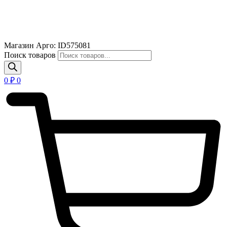
Магазин Арго: ID575081
Поиск товаров
0
₽
0