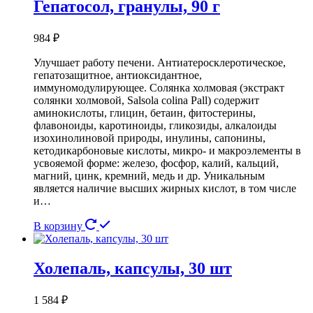
Гепатосол, гранулы, 90 г
984
₽
Улучшает работу печени. Антиатеросклеротическое,
гепатозащитное, антиоксидантное,
иммуномодулирующее. Солянка холмовая (экстракт
солянки холмовой, Salsola colina Pall) содержит
аминокислоты, глицин, бетаин, фитостерины,
флавоноиды, каротиноиды, гликозиды, алкалоиды
изохинолиновой природы, инулины, сапонины,
кетодикарбоновые кислоты, микро- и макроэлементы в
усвояемой форме: железо, фосфор, калий, кальций,
магний, цинк, кремний, медь и др. Уникальным
является наличие высших жирных кислот, в том числе
и…
В корзину
Холепаль, капсулы, 30 шт
1 584
₽