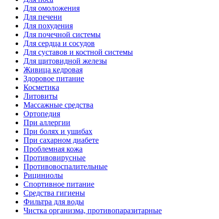
Для омоложения
Для печени
Для похудения
Для почечной системы
Для сердца и сосудов
Для суставов и костной системы
Для щитовидной железы
Живица кедровая
Здоровое питание
Косметика
Литовиты
Массажные средства
Ортопедия
При аллергии
При болях и ушибах
При сахарном диабете
Проблемная кожа
Противовирусные
Противовоспалительные
Рициниолы
Спортивное питание
Средства гигиены
Фильтра для воды
Чистка организма, противопаразитарные