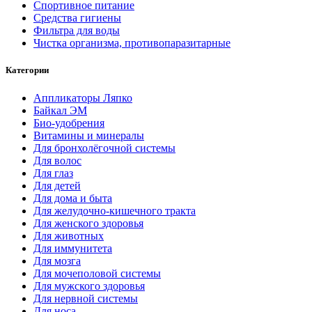
Спортивное питание
Средства гигиены
Фильтра для воды
Чистка организма, противопаразитарные
Категории
Аппликаторы Ляпко
Байкал ЭМ
Био-удобрения
Витамины и минералы
Для бронхолёгочной системы
Для волос
Для глаз
Для детей
Для дома и быта
Для желудочно-кишечного тракта
Для женского здоровья
Для животных
Для иммунитета
Для мозга
Для мочеполовой системы
Для мужского здоровья
Для нервной системы
Для носа