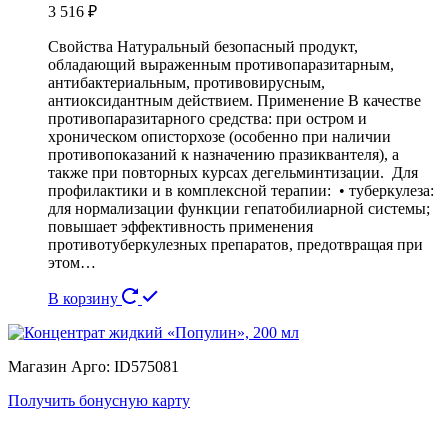
3 516
₽
Свойства Натуральный безопасный продукт,
обладающий выраженным противопаразитарным,
антибактериальным, противовирусным,
антиоксидантным действием. Применение В качестве
противопаразитарного средства: при остром и
хроническом описторхозе (особенно при наличии
противопоказаний к назначению празиквантеля), а
также при повторных курсах дегельминтизации. Для
профилактики и в комплексной терапии: • туберкулеза:
для нормализации функции гепатобилиарной системы;
повышает эффективность применения
противотуберкулезных препаратов, предотвращая при
этом…
В корзину
Магазин Арго: ID575081
Получить бонусную карту