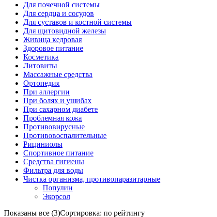
Для почечной системы
Для сердца и сосудов
Для суставов и костной системы
Для щитовидной железы
Живица кедровая
Здоровое питание
Косметика
Литовиты
Массажные средства
Ортопедия
При аллергии
При болях и ушибах
При сахарном диабете
Проблемная кожа
Противовирусные
Противовоспалительные
Рициниолы
Спортивное питание
Средства гигиены
Фильтра для воды
Чистка организма, противопаразитарные
Популин
Экорсол
Показаны все (3)
Сортировка: по рейтингу