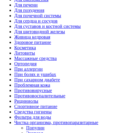
Для печени
Для похудения
Для почечной системы
Для сердца и сосудов
Для суставов и костной системы
Для щитовидной железы
Живица кедровая
Здоровое питание
Косметика
Литовиты
Массажные средства
Ортопедия
При аллергии
При болях и ушибах
При сахарном диабете
Проблемная кожа
Противовирусные
Противовоспалительные
Рициниолы
Спортивное питание
Средства гигиены
Фильтра для воды
Чистка организма, противопаразитарные
Популин