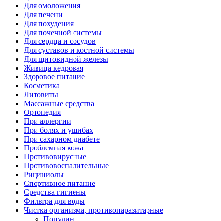
Для омоложения
Для печени
Для похудения
Для почечной системы
Для сердца и сосудов
Для суставов и костной системы
Для щитовидной железы
Живица кедровая
Здоровое питание
Косметика
Литовиты
Массажные средства
Ортопедия
При аллергии
При болях и ушибах
При сахарном диабете
Проблемная кожа
Противовирусные
Противовоспалительные
Рициниолы
Спортивное питание
Средства гигиены
Фильтра для воды
Чистка организма, противопаразитарные
Популин