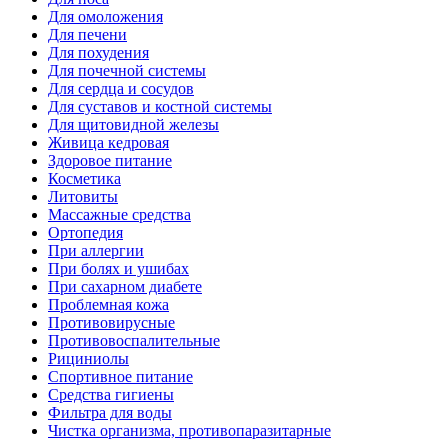
Для омоложения
Для печени
Для похудения
Для почечной системы
Для сердца и сосудов
Для суставов и костной системы
Для щитовидной железы
Живица кедровая
Здоровое питание
Косметика
Литовиты
Массажные средства
Ортопедия
При аллергии
При болях и ушибах
При сахарном диабете
Проблемная кожа
Противовирусные
Противовоспалительные
Рициниолы
Спортивное питание
Средства гигиены
Фильтра для воды
Чистка организма, противопаразитарные