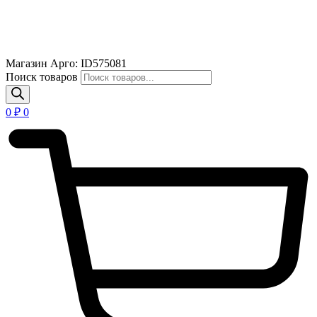
Магазин Арго: ID575081
Поиск товаров
0
₽
0