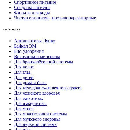
Спортивное питание
Средства гигиены
Фильтра для воды
Чистка организма, противопаразитарные
Категории
Аппликаторы Ляпко
Байкал ЭМ
Био-удобрения
Витамины и минералы
Для бронхолёгочной системы
Для волос
Для глаз
Для детей
Для дома и быта
Для желудочно-кишечного тракта
Для женского здоровья
Для животных
Для иммунитета
Для мозга
Для мочеполовой системы
Для мужского здоровья
Для нервной системы
Для носа