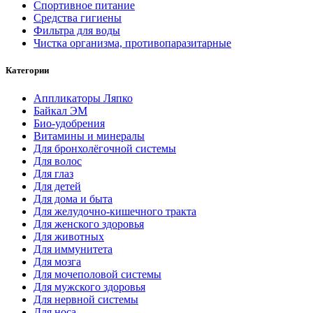
Спортивное питание
Средства гигиены
Фильтра для воды
Чистка организма, противопаразитарные
Категории
Аппликаторы Ляпко
Байкал ЭМ
Био-удобрения
Витамины и минералы
Для бронхолёгочной системы
Для волос
Для глаз
Для детей
Для дома и быта
Для желудочно-кишечного тракта
Для женского здоровья
Для животных
Для иммунитета
Для мозга
Для мочеполовой системы
Для мужского здоровья
Для нервной системы
Для носа