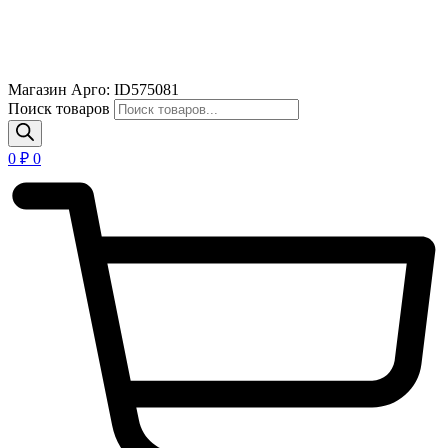
Магазин Арго: ID575081
Поиск товаров
0
₽
0