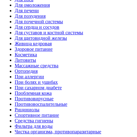
Для омоложения
Для печени
Для похудения
Для почечной системы
Для сердца и сосудов
Для суставов и костной системы
Для щитовидной железы
Живица кедровая
Здоровое питание
Косметика
Литовиты
Массажные средства
Ортопедия
При аллергии
При болях и ушибах
При сахарном диабете
Проблемная кожа
Противовирусные
Противовоспалительные
Рициниолы
Спортивное питание
Средства гигиены
Фильтра для воды
Чистка организма, противопаразитарные