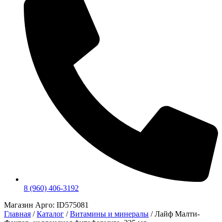
8 (960) 406-3192
Магазин Арго: ID575081
Главная
/
Каталог
/
Витамины и минералы
/
Лайф Малти-