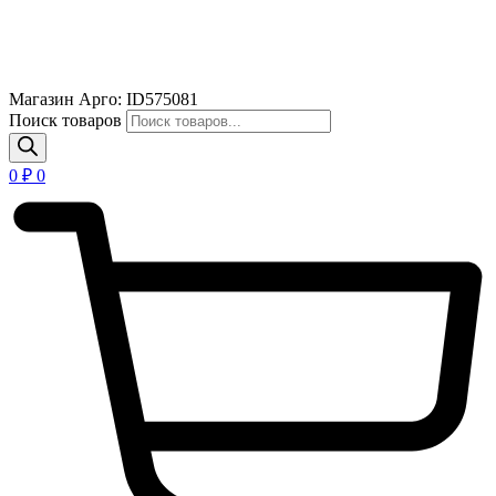
Магазин Арго: ID575081
Поиск товаров
0
₽
0