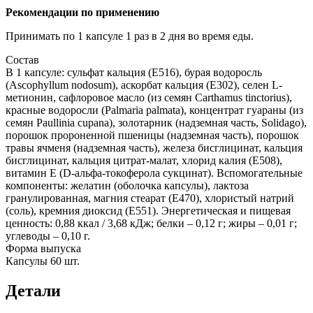
Рекомендации по применению
Принимать по 1 капсуле 1 раз в 2 дня во время еды.
Состав
В 1 капсуле: сульфат кальция (E516), бурая водоросль
(Ascophyllum nodosum), аскорбат кальция (E302), селен L-
метионин, сафлоровое масло (из семян Carthamus tinctorius),
красные водоросли (Palmaria palmata), концентрат гуараны (из
семян Paullinia cupana), золотарник (надземная часть, Solidago),
порошок пророненной пшеницы (надземная часть), порошок
травы ячменя (надземная часть), железа бисглицинат, кальция
бисглицинат, кальция цитрат-малат, хлорид калия (E508),
витамин E (D-альфа-токоферола сукцинат). Вспомогательные
компоненты: желатин (оболочка капсулы), лактоза
гранулированная, магния стеарат (E470), хлористый натрий
(соль), кремния диоксид (E551). Энергетическая и пищевая
ценность: 0,88 ккал / 3,68 кДж; белки – 0,12 г; жиры – 0,01 г;
углеводы – 0,10 г.
Форма выпуска
Капсулы 60 шт.
Детали