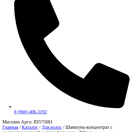
8 (960) 406-3192
Магазин Арго: ID575081
Главная
/
Каталог
/
Для волос
/
Шампунь-концентрат с