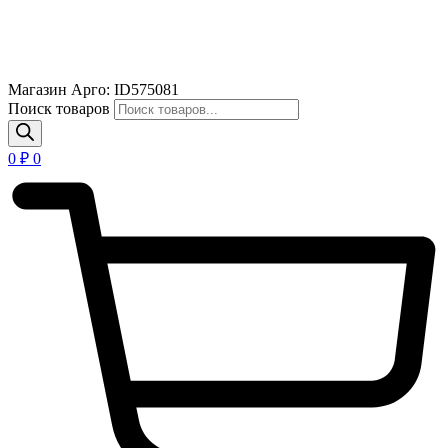
Магазин Арго: ID575081
Поиск товаров
0
₽
0