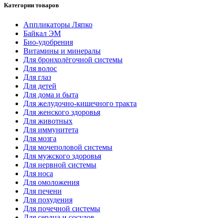
Категории товаров
Аппликаторы Ляпко
Байкал ЭМ
Био-удобрения
Витамины и минералы
Для бронхолёгочной системы
Для волос
Для глаз
Для детей
Для дома и быта
Для желудочно-кишечного тракта
Для женского здоровья
Для животных
Для иммунитета
Для мозга
Для мочеполовой системы
Для мужского здоровья
Для нервной системы
Для носа
Для омоложения
Для печени
Для похудения
Для почечной системы
Для сердца и сосудов