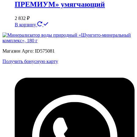
ПРЕМИУМ» умягчающий
2 832
₽
В корзину
Магазин Арго: ID575081
Получить бонусную карту