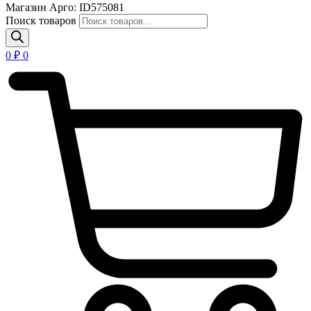
Магазин Арго: ID575081
Поиск товаров
0
₽
0