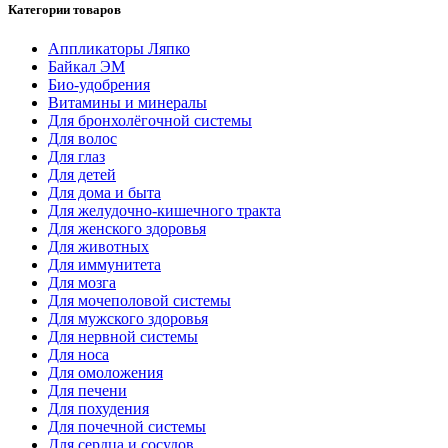
Категории товаров
Аппликаторы Ляпко
Байкал ЭМ
Био-удобрения
Витамины и минералы
Для бронхолёгочной системы
Для волос
Для глаз
Для детей
Для дома и быта
Для желудочно-кишечного тракта
Для женского здоровья
Для животных
Для иммунитета
Для мозга
Для мочеполовой системы
Для мужского здоровья
Для нервной системы
Для носа
Для омоложения
Для печени
Для похудения
Для почечной системы
Для сердца и сосудов