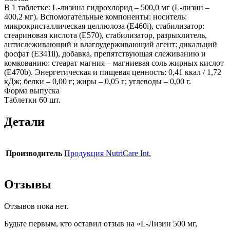
В 1 таблетке: L-лизина гидрохлорид – 500,0 мг (L-лизин –
400,2 мг). Вспомогательные компоненты: носитель:
микрокристаллическая целлюлоза (Е460i), стабилизатор:
стеариновая кислота (Е570), стабилизатор, разрыхлитель,
антислеживающий и влагоудерживающий агент: дикальций
фосфат (Е341ii), добавка, препятствующая слеживанию и
комкованию: стеарат магния – магниевая соль жирных кислот
(Е470b). Энергетическая и пищевая ценность: 0,41 ккал / 1,72
кДж; белки – 0,00 г; жиры – 0,05 г; углеводы – 0,00 г.
Форма выпуска
Таблетки 60 шт.
Детали
Производитель
Продукция NutriCare Int.
Отзывы
Отзывов пока нет.
Будьте первым, кто оставил отзыв на «L-Лизин 500 мг,