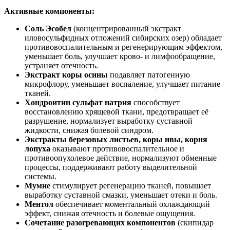
Активные компоненты:
Соль Эсобел
(концентрированный экстракт
иловосульфидных отложений сибирских озер) обладает
противовоспалительным и регенерирующим эффектом,
уменьшает боль, улучшает крово- и лимфообращение,
устраняет отечность.
Экстракт коры осины
подавляет патогенную
микрофлору, уменьшает воспаление, улучшает питание
тканей.
Хондроитин сульфат натрия
способствует
восстановлению хрящевой ткани, предотвращает её
разрушение, нормализует выработку суставной
жидкости, снижая болевой синдром.
Экстракты березовых листьев, коры ивы, корня
лопуха
оказывают противовоспалительное и
противоопухолевое действие, нормализуют обменные
процессы, поддерживают работу выделительной
системы.
Мумие
стимулирует регенерацию тканей, повышает
выработку суставной смазки, уменьшает отеки и боль.
Ментол
обеспечивает моментальный охлаждающий
эффект, снижая отечность и болевые ощущения.
Сочетание разогревающих компонентов
(скипидар