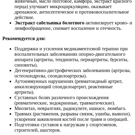
живичный, масло пихтовое, камфора, экстракт красного
перца) улучшает микроциркуляцию, оказывает
дренажное, антисептическое и противовоспалительное
действие.
Экстракт сабельника болотного
активизирует крово- и
лимфообращение, снимает воспаление и отечность.
Рекомендуется для:
Поддержки и усиления медикаментозной терапии при
воспалительных заболеваниях опорно-двигательного
аппарата (артриты, тендиниты, периартриты, бурситы,
синовиты).
Дегенеративно-дистрофических заболеваниях (артрозы,
остеохондрозы, спондилоартрозы).
Аутоиммунных нарушениях (ревматоидный артрит,
анкилозирующий спондилоартрит, реактивные
артриты).
Суставных болях различного происхождения
(ревматические, эндокринные, травматические).
Миозитах, невралгиях, радикулите, ишиасе, люмбаго.
Травмах (растяжения, разрывы связок, ушибы, вывихи),
ускорения заживления костей после травм и операций.
Подготовки суставов к нагрузкам у спортсменов,
строителей, шахтеров.