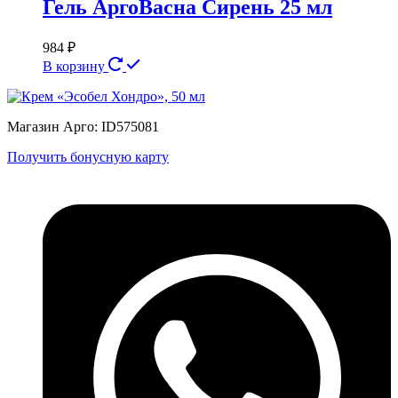
Гель АргоВасна Сирень 25 мл
984
₽
В корзину
Магазин Арго: ID575081
Получить бонусную карту