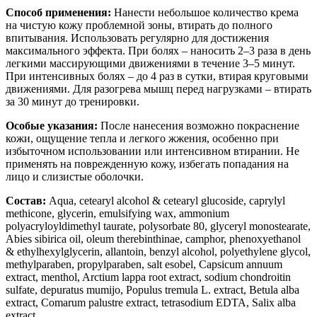
Способ применения:
Нанести небольшое количество крема
на чистую кожу проблемной зоны, втирать до полного
впитывания. Использовать регулярно для достижения
максимального эффекта. При болях – наносить 2–3 раза в день
легкими массирующими движениями в течение 3–5 минут.
При интенсивных болях – до 4 раз в сутки, втирая круговыми
движениями. Для разогрева мышц перед нагрузками – втирать
за 30 минут до тренировки.
Особые указания:
После нанесения возможно покраснение
кожи, ощущение тепла и легкого жжения, особенно при
избыточном использовании или интенсивном втирании. Не
применять на поврежденную кожу, избегать попадания на
лицо и слизистые оболочки.
Состав:
Aqua, cetearyl alcohol & cetearyl glucoside, caprylyl
methicone, glycerin, emulsifying wax, ammonium
polyacryloyldimethyl taurate, polysorbate 80, glyceryl monostearate,
Abies sibirica oil, oleum therebinthinae, camphor, phenoxyethanol
& ethylhexylglycerin, allantoin, benzyl alcohol, polyethylene glycol,
methylparaben, propylparaben, salt esobel, Capsicum annuum
extract, menthol, Arctium lappa root extract, sodium chondroitin
sulfate, depuratus mumijo, Populus tremula L. extract, Betula alba
extract, Comarum palustre extract, tetrasodium EDTA, Salix alba
extract.