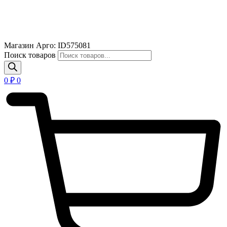
Магазин Арго: ID575081
Поиск товаров
0
₽
0