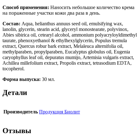
Способ применения:
Наносить небольшое количество крема
на пораженные участки кожи два раза в день.
Состав:
Aqua, helianthus annuus seed oil, emulsifying wax,
lanolin, glycerin, stearin acid, glyceryl monostearate, polyvinox,
Abies sibirica oil, cetearyl alcohol, ammonium polyacryloyldimethyl
taurate, phenoxyethanol & ethylhexylglycerin, Populus tremula
extract, Quercus robur bark extract, Melaleuca alternifolia oil,
methylparaben, propylparaben, Eucalyptus globulus oil, Eugenia
caryophyllus leaf oil, depuratus mumijo, Artemisia vulgaris extract,
Achillea millefolium extract, Propolis extract, tetrasodium EDTA,
tocopherol.
Форма выпуска:
30 мл.
Детали
Производитель
Продукция Биолит
Отзывы