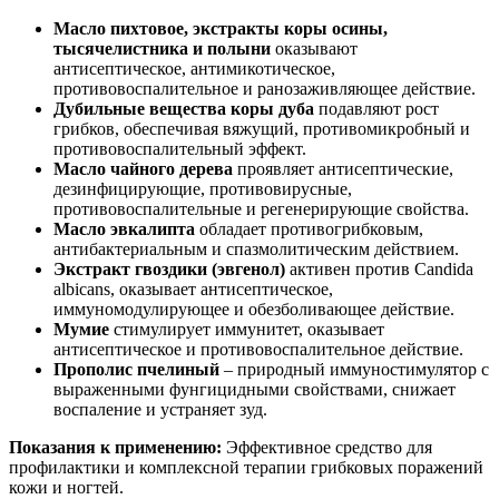
Масло пихтовое, экстракты коры осины,
тысячелистника и полыни
оказывают
антисептическое, антимикотическое,
противовоспалительное и ранозаживляющее действие.
Дубильные вещества коры дуба
подавляют рост
грибков, обеспечивая вяжущий, противомикробный и
противовоспалительный эффект.
Масло чайного дерева
проявляет антисептические,
дезинфицирующие, противовирусные,
противовоспалительные и регенерирующие свойства.
Масло эвкалипта
обладает противогрибковым,
антибактериальным и спазмолитическим действием.
Экстракт гвоздики (эвгенол)
активен против Candida
albicans, оказывает антисептическое,
иммуномодулирующее и обезболивающее действие.
Мумие
стимулирует иммунитет, оказывает
антисептическое и противовоспалительное действие.
Прополис пчелиный
– природный иммуностимулятор с
выраженными фунгицидными свойствами, снижает
воспаление и устраняет зуд.
Показания к применению:
Эффективное средство для
профилактики и комплексной терапии грибковых поражений
кожи и ногтей.