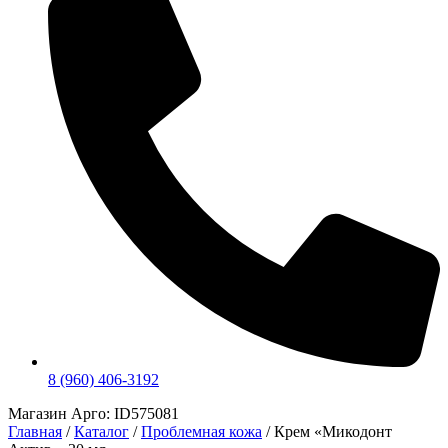
8 (960) 406-3192
Магазин Арго: ID575081
Главная
/
Каталог
/
Проблемная кожа
/
Крем «Микодонт