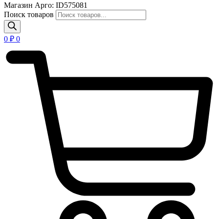
Магазин Арго: ID575081
Поиск товаров
0
₽
0