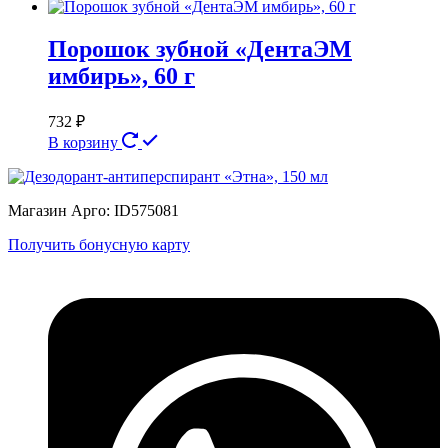
Порошок зубной «ДентаЭМ
имбирь», 60 г
732
₽
В корзину
Магазин Арго: ID575081
Получить бонусную карту