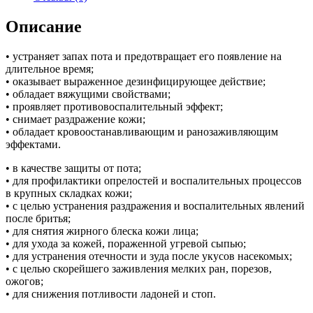
Описание
• устраняет запах пота и предотвращает его появление на
длительное время;
• оказывает выраженное дезинфицирующее действие;
• обладает вяжущими свойствами;
• проявляет противовоспалительный эффект;
• снимает раздражение кожи;
• обладает кровоостанавливающим и ранозаживляющим
эффектами.
• в качестве защиты от пота;
• для профилактики опрелостей и воспалительных процессов
в крупных складках кожи;
• с целью устранения раздражения и воспалительных явлений
после бритья;
• для снятия жирного блеска кожи лица;
• для ухода за кожей, пораженной угревой сыпью;
• для устранения отечности и зуда после укусов насекомых;
• с целью скорейшего заживления мелких ран, порезов,
ожогов;
• для снижения потливости ладоней и стоп.