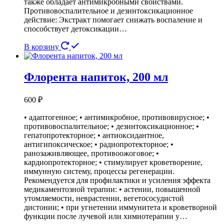
также обладает антимикробными свойствами.
Противовоспалительное и дезинтоксикационное
действие: Экстракт помогает снижать воспаление и
способствует детоксикации…
В корзину
Флорента напиток, 200 мл
600
₽
• адаптогенное; • антимикробное, противовирусное; •
противовоспалительное; • дезинтоксикационное; •
гепатопротекторное; • антиоксидантное,
антигипоксическое; • радиопротекторное; •
ранозаживляющее, противоожоговое; •
кардиопротекторное; • стимулирует кроветворение,
иммунную систему, процессы регенерации.
Рекомендуется для профилактики и усиления эффекта
медикаментозной терапии: • астении, повышенной
утомляемости, неврастении, вегетососудистой
дистонии; • при угнетении иммунитета и кроветворной
функции после лучевой или химиотерапии у…