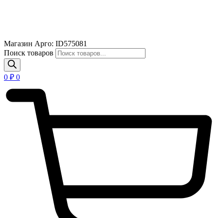
Магазин Арго: ID575081
Поиск товаров
0
₽
0