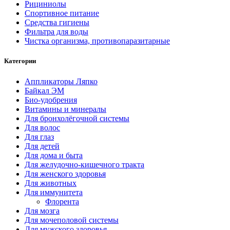
Рициниолы
Спортивное питание
Средства гигиены
Фильтра для воды
Чистка организма, противопаразитарные
Категории
Аппликаторы Ляпко
Байкал ЭМ
Био-удобрения
Витамины и минералы
Для бронхолёгочной системы
Для волос
Для глаз
Для детей
Для дома и быта
Для желудочно-кишечного тракта
Для женского здоровья
Для животных
Для иммунитета
Флорента
Для мозга
Для мочеполовой системы
Для мужского здоровья