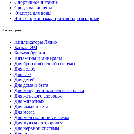
Спортивное питание
Средства гигиены
Фильтра для воды
Чистка организма, противопаразитарные
Категории
Аппликаторы Ляпко
Байкал ЭМ
Био-удобрения
Витамины и минералы
Для бронхолёгочной системы
Для волос
Для глаз
Для детей
Для дома и быта
Для желудочно-кишечного тракта
Для женского здоровья
Для животных
Для иммунитета
Для мозга
Для мочеполовой системы
Для мужского здоровья
Для нервной системы
Для носа