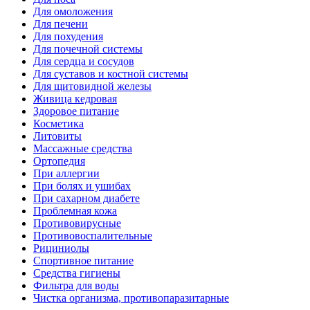
Для омоложения
Для печени
Для похудения
Для почечной системы
Для сердца и сосудов
Для суставов и костной системы
Для щитовидной железы
Живица кедровая
Здоровое питание
Косметика
Литовиты
Массажные средства
Ортопедия
При аллергии
При болях и ушибах
При сахарном диабете
Проблемная кожа
Противовирусные
Противовоспалительные
Рициниолы
Спортивное питание
Средства гигиены
Фильтра для воды
Чистка организма, противопаразитарные