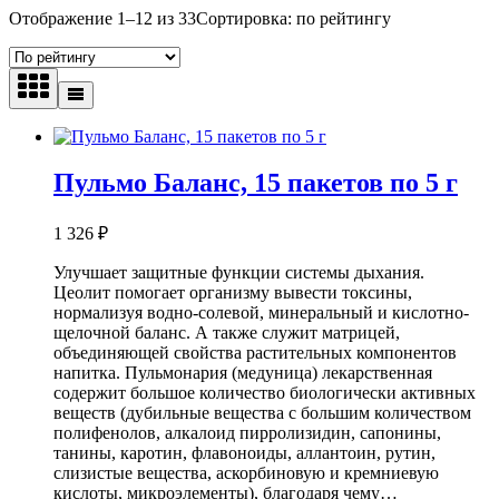
Отображение 1–12 из 33
Сортировка: по рейтингу
Пульмо Баланс, 15 пакетов по 5 г
1 326
₽
Улучшает защитные функции системы дыхания.
Цеолит помогает организму вывести токсины,
нормализуя водно-солевой, минеральный и кислотно-
щелочной баланс. А также служит матрицей,
объединяющей свойства растительных компонентов
напитка. Пульмонария (медуница) лекарственная
содержит большое количество биологически активных
веществ (дубильные вещества с большим количеством
полифенолов, алкалоид пирролизидин, сапонины,
танины, каротин, флавоноиды, аллантоин, рутин,
слизистые вещества, аскорбиновую и кремниевую
кислоты, микроэлементы), благодаря чему…