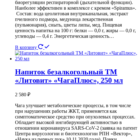
биорегуляции респираторной (дыхательной функции).
Наиболее эффективен в комплексе с кремом «Spiramus».
Состав: вода цеолитовая внутриканальная, экстракт
пчелиного подмора, медуница лекарственная
(пульмонария), сныть, цветы липы, мед. Пищевая
ценность напитка на 100 г: белки — 0,0 г, жиры — 0,0 г,
углеводы — 0,4 г. Энергетическая ценность…
В корзину
Напиток безалкогольный ТМ
«Литовит» «ЧагаПлюс», 250 мл
2 580
₽
Чага улучшает метаболические процессы, в том числе
при нарушениях работы ЖКТ, применяется как
симптоматическое средство при опухолевых процессах.
Обладает высокой ингибирующей активностью в
отношении коронавируса SARS-CoV-2 (заявка на патент
Центра вирусологии и биотехнологии РПН «Вектор»,
«Наука из первых рук»,10 11 2020 года). Почки