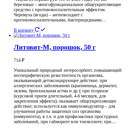
березовые – многофункциональное общеукрепляющее
средство с противовоспалительным эффектом.
Черемуха (ягоды) – антиоксидант с
противовоспалительными, бактерицидными…
В корзину
Литовит-М, порошок, 50 г
714
₽
Уникальный природный энтеросорбент, повышающий
неспецифическую резистентность организма,
оказывающий детоксицирующее действие. при
аллергических заболеваниях (крапивница, дерматит,
экзема, бронхиальная астма и др.); при псориазе
(курсовой прием длительный, 4-6 месяцев, для
закрепления эффекта); оказывает общеукрепляющее
действие; используется как иммуномодулятор – для
улучшения работы защитных сил организма
(иммунитета), в т.ч. и для профилактики простудных
заболеваний, при гайморите или тонзиллите; при…