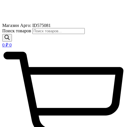
Магазин Арго: ID575081
Поиск товаров
0
₽
0