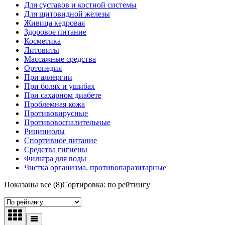
Для суставов и костной системы
Для щитовидной железы
Живица кедровая
Здоровое питание
Косметика
Литовиты
Массажные средства
Ортопедия
При аллергии
При болях и ушибах
При сахарном диабете
Проблемная кожа
Противовирусные
Противовоспалительные
Рициниолы
Спортивное питание
Средства гигиены
Фильтра для воды
Чистка организма, противопаразитарные
Показаны все (8)
Сортировка: по рейтингу