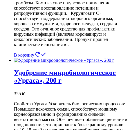
тромбозы. Комплексное и курсовое применение
способствует восстановлению потенции и
репродуктивной функции. «Курунговит-С»
способствует поддержанию здорового организма,
хорошего иммунитета, здорового желудка, сердца и
сосудов. Это отличное средство для профилактики
вирусных инфекций (включая коронавирус) и
онкологических заболеваний. Продукт прошёл
клинические испытания в…
В корзину
Удобрение микробиологическое
«Ургаса», 200 г
355
₽
Свойства Ургаса Ускоритель биологических процессов:
Повышает всхожесть семян, способствует мощному
корнеобразованию и формированию сильной
вегетативной массы. Обеспечивает обильное цветение и
плодоношение, что приводит к более раннему урожаю
на 10–15 дней и увеличению урожайности овощных и