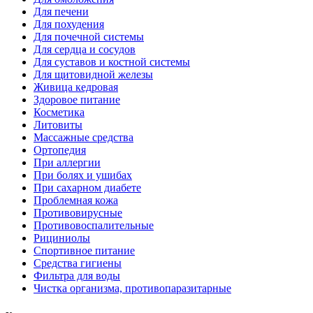
Для печени
Для похудения
Для почечной системы
Для сердца и сосудов
Для суставов и костной системы
Для щитовидной железы
Живица кедровая
Здоровое питание
Косметика
Литовиты
Массажные средства
Ортопедия
При аллергии
При болях и ушибах
При сахарном диабете
Проблемная кожа
Противовирусные
Противовоспалительные
Рициниолы
Спортивное питание
Средства гигиены
Фильтра для воды
Чистка организма, противопаразитарные