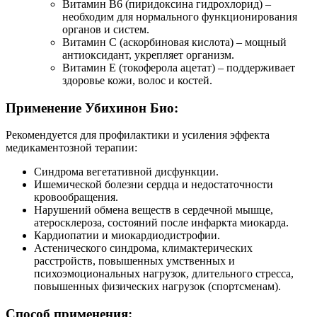
Витамин В6 (пиридоксина гидрохлорид) –
необходим для нормального функционирования
органов и систем.
Витамин С (аскорбиновая кислота) – мощный
антиоксидант, укрепляет организм.
Витамин Е (токоферола ацетат) – поддерживает
здоровье кожи, волос и костей.
Применение Убихинон Био:
Рекомендуется для профилактики и усиления эффекта
медикаментозной терапии:
Синдрома вегетативной дисфункции.
Ишемической болезни сердца и недостаточности
кровообращения.
Нарушений обмена веществ в сердечной мышце,
атеросклероза, состояний после инфаркта миокарда.
Кардиопатии и миокардиодистрофии.
Астенического синдрома, климактерических
расстройств, повышенных умственных и
психоэмоциональных нагрузок, длительного стресса,
повышенных физических нагрузок (спортсменам).
Способ применения: