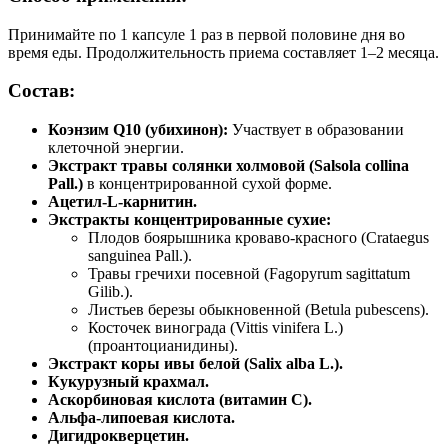
Принимайте по 1 капсуле 1 раз в первой половине дня во
время еды. Продолжительность приема составляет 1–2 месяца.
Состав:
Коэнзим Q10 (убихинон):
Участвует в образовании
клеточной энергии.
Экстракт травы солянки холмовой (Salsola collina
Pall.)
в концентрированной сухой форме.
Ацетил-L-карнитин.
Экстракты концентрированные сухие:
Плодов боярышника кроваво-красного (Crataegus
sanguinea Pall.).
Травы гречихи посевной (Fagopyrum sagittatum
Gilib.).
Листьев березы обыкновенной (Betula pubescens).
Косточек винограда (Vittis vinifera L.)
(проантоцианидины).
Экстракт коры ивы белой (Salix alba L.).
Кукурузный крахмал.
Аскорбиновая кислота (витамин С).
Альфа-липоевая кислота.
Дигидрокверцетин.