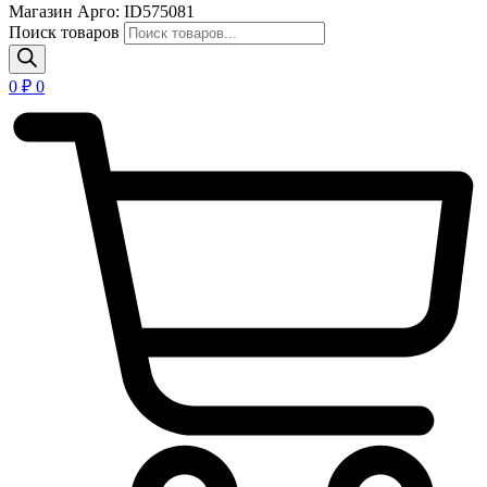
Магазин Арго: ID575081
Поиск товаров
0
₽
0