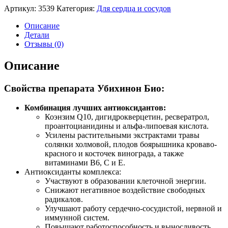
Артикул:
3539
Категория:
Для сердца и сосудов
Описание
Детали
Отзывы (0)
Описание
Свойства препарата Убихинон Био:
Комбинация лучших антиоксидантов:
Коэнзим Q10, дигидрокверцетин, ресвератрол,
проантоцианидины и альфа-липоевая кислота.
Усилены растительными экстрактами травы
солянки холмовой, плодов боярышника кроваво-
красного и косточек винограда, а также
витаминами В6, С и Е.
Антиоксиданты комплекса:
Участвуют в образовании клеточной энергии.
Снижают негативное воздействие свободных
радикалов.
Улучшают работу сердечно-сосудистой, нервной и
иммунной систем.
Повышают работоспособность и выносливость