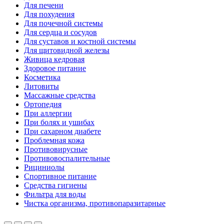
Для печени
Для похудения
Для почечной системы
Для сердца и сосудов
Для суставов и костной системы
Для щитовидной железы
Живица кедровая
Здоровое питание
Косметика
Литовиты
Массажные средства
Ортопедия
При аллергии
При болях и ушибах
При сахарном диабете
Проблемная кожа
Противовирусные
Противовоспалительные
Рициниолы
Спортивное питание
Средства гигиены
Фильтра для воды
Чистка организма, противопаразитарные